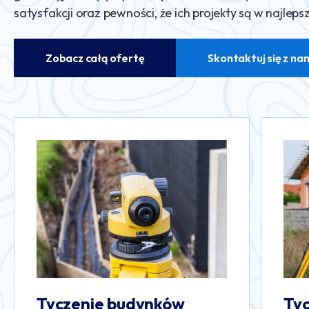
satysfakcji oraz pewności, że ich projekty są w najleps
Zobacz całą ofertę
Skontaktuj się z na
Tyczenie sieci uzbrojenia
In