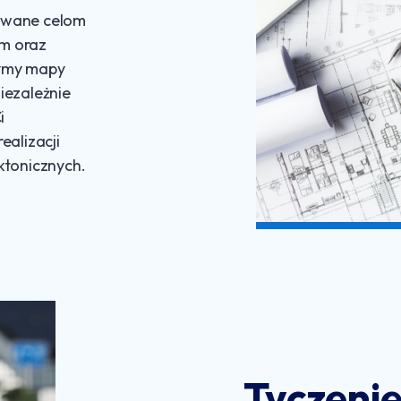
owane celom
m oraz
ymy mapy
iezależnie
i
ealizacji
ktonicznych.
Tyczeni