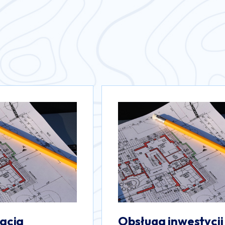
westycji
Mapy do celów