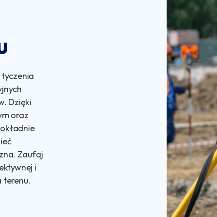
u
 tyczenia
yjnych
. Dzięki
ym oraz
dokładnie
sieć
zna. Zaufaj
ektywnej i
a terenu.