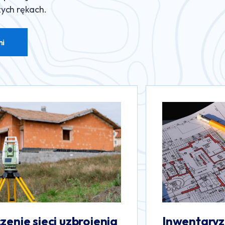
zych rękach.
mi
wentaryzacja
Obsługa in