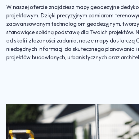
W naszej ofercie znajdziesz mapy geodezyjne dedyk
projektowym. Dzięki precyzyjnym pomiarom terenowy
zaawansowanym technologiom geodezyjnym, tworz
stanowiące solidną podstawę dla Twoich projektów. N
od skali i złożoności zadania, nasze mapy dostarczą C
niezbędnych informacji do skutecznego planowania i r
projektów budowlanych, urbanistycznych oraz archite